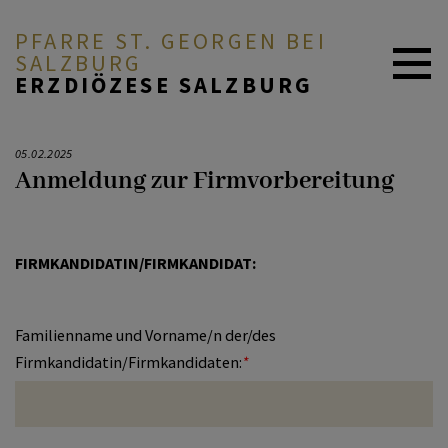
PFARRE ST. GEORGEN BEI
SALZBURG
ERZDIÖZESE SALZBURG
ZURÜCK
BEGEGNEN
05.02.2025
Anmeldung zur Firmvorbereitung
Taufanmeldung
FEIERN
FIRMKANDIDATIN/FIRMKANDIDAT:
Messstipendium
ENGAGIEREN
Familienname und Vorname/n der/des
Firmkandidatin/Firmkandidaten:
*
Firmanmeldung
E-SEKRETARIAT