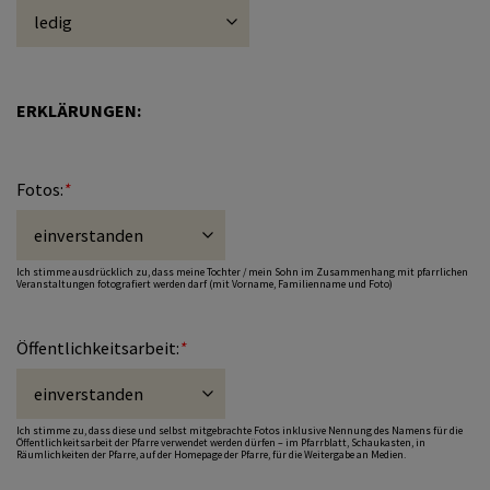
ERKLÄRUNGEN:
Fotos:
*
Ich stimme ausdrücklich zu, dass meine Tochter / mein Sohn im Zusammenhang mit pfarrlichen
Veranstaltungen fotografiert werden darf (mit Vorname, Familienname und Foto)
Öffentlichkeitsarbeit:
*
Ich stimme zu, dass diese und selbst mitgebrachte Fotos inklusive Nennung des Namens für die
Öffentlichkeitsarbeit der Pfarre verwendet werden dürfen – im Pfarrblatt, Schaukasten, in
Räumlichkeiten der Pfarre, auf der Homepage der Pfarre, für die Weitergabe an Medien.