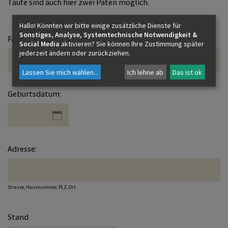
Taufe sind auch hier zwei Paten möglich.
Hallo! Könnten wir bitte einige zusätzliche Dienste für
Sonstiges, Analyse, Systemtechnische Notwendigkeit &
Familienname und Vorname:
Social Media
aktivieren? Sie können Ihre Zustimmung später
jederzeit ändern oder zurückziehen.
Lassen Sie mich wählen
...
Ich lehne ab
Das ist ok
Geburtsdatum:
Adresse:
Strasse, Hausnummer, PLZ, Ort
Stand