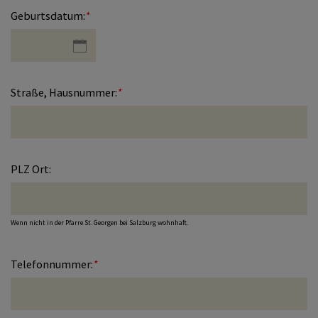
Anmeldung Erstbeichte und
Geburtsdatum:
*
Erstkommunion
Ewiges Licht
Straße, Hausnummer:
*
Anmeldung Kindergruppe/Aktion
PLZ Ort:
Anmeldung allgemein
Wenn nicht in der Pfarre St. Georgen bei Salzburg wohnhaft.
Telefonnummer:
*