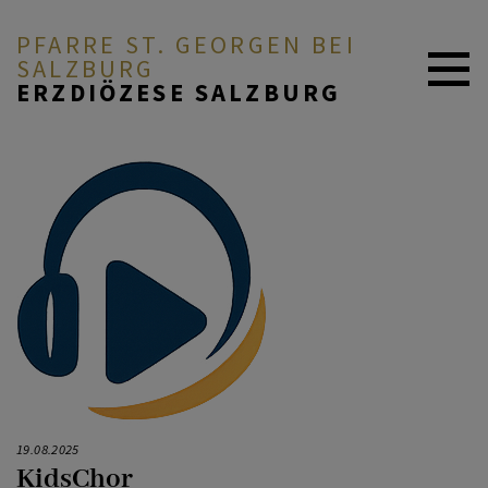
PFARRE ST. GEORGEN BEI
SALZBURG
ERZDIÖZESE SALZBURG
ZURÜCK
ZURÜCK
BEGEGNEN
Kinder
KidsTreff
FEIERN
Ministranten
Jugendliche
ENGAGIEREN
KidsChor
Senioren
E-SEKRETARIAT
19.08.2025
KidsChor