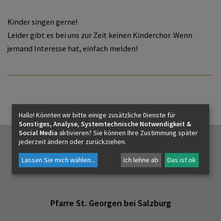
Sternsinger
Soziales
Kinder singen gerne!
Leider gibt es bei uns zur Zeit keinen Kinderchor. Wenn
Bildung
jemand Interesse hat, einfach melden!
Hallo! Könnten wir bitte einige zusätzliche Dienste für
Sonstiges, Analyse, Systemtechnische Notwendigkeit &
Social Media
aktivieren? Sie können Ihre Zustimmung später
jederzeit ändern oder zurückziehen.
Lassen Sie mich wählen
...
Ich lehne ab
Das ist ok
Pfarre St. Georgen bei Salzburg