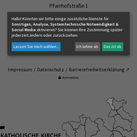
Pfarrhofstraße 1
Bildung
5113 St. Georgen bei Salzburg
Hallo! Könnten wir bitte einige zusätzliche Dienste für
Sonstiges, Analyse, Systemtechnische Notwendigkeit &
Social Media
aktivieren? Sie können Ihre Zustimmung später
+43 (0)662 / 8047-821610
jederzeit ändern oder zurückziehen.
pfarre.stgeorgsbg@eds.at
Lassen Sie mich wählen
...
Ich lehne ab
Das ist ok
Impressum
Datenschutz
Barrierefreiheitserklärung ↗
Anmelden