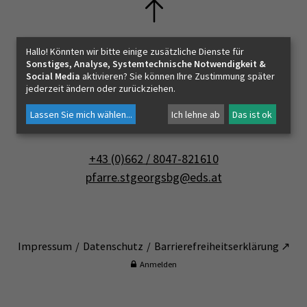
Soziales
Hallo! Könnten wir bitte einige zusätzliche Dienste für
Bildung
Sonstiges, Analyse, Systemtechnische Notwendigkeit &
Pfarre St. Georgen bei Salzburg
Social Media
aktivieren? Sie können Ihre Zustimmung später
jederzeit ändern oder zurückziehen.
Pfarrhofstraße 1
Lassen Sie mich wählen
...
Ich lehne ab
Das ist ok
5113 St. Georgen bei Salzburg
+43 (0)662 / 8047-821610
pfarre.stgeorgsbg@eds.at
Impressum
Datenschutz
Barrierefreiheitserklärung ↗
Anmelden