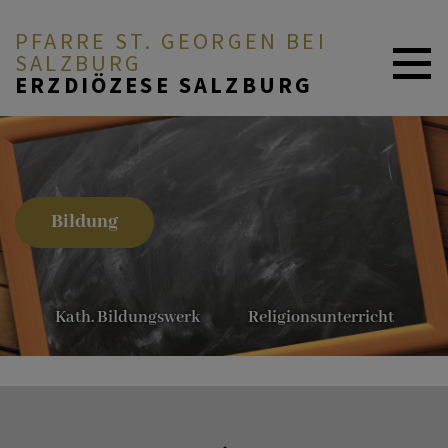
PFARRE ST. GEORGEN BEI
SALZBURG
ERZDIÖZESE SALZBURG
ZURÜCK
ZURÜCK
BEGEGNEN
Kinder
Katholisches Bildungswerk
Bildung
FEIERN
Jugendliche
Religionsunterricht
ENGAGIEREN
Kath. Bildungswerk
Religionsunterricht
Senioren
E-SEKRETARIAT