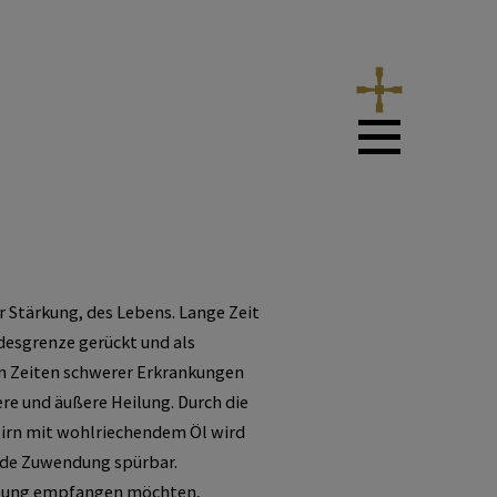
Geburtstagsgratulationen
Besuchsdienst
 Stärkung, des Lebens. Lange Zeit
odesgrenze gerückt und als
Krankenkommunion
In Zeiten schwerer Erkrankungen
re und äußere Heilung. Durch die
tirn mit wohlriechendem Öl wird
Krankensalbung
nde Zuwendung spürbar.
lbung empfangen möchten,