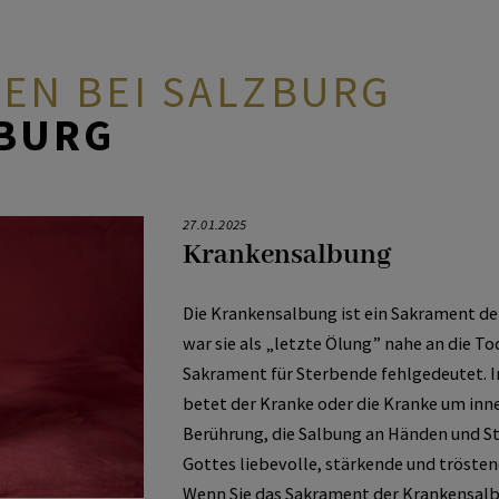
GEN BEI SALZBURG
ZBURG
Kinder
KidsTreff
Caritas
Fastensuppe
Pfarrcafe
Katholisches Bildungswerk
27.01.2025
Krankensalbung
Ministranten
Jugendliche
Sternsingen
Gemeinschaft
Mitarbeiterfest
Religionsunterricht
Die Krankensalbung ist ein Sakrament der
war sie als „letzte Ölung” nahe an die T
KidsChor
Senioren
Hilfe
Agapen
Pilgern
Sakrament für Sterbende fehlgedeutet. 
betet der Kranke oder die Kranke um inne
Berührung, die Salbung an Händen und S
Sternsinger
Soziales
Sammlungen
Gottes liebevolle, stärkende und tröste
Wenn Sie das Sakrament der Krankensa