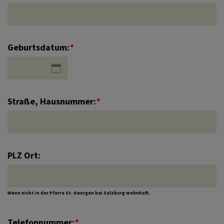
Anmeldung Erstbeichte und
Erstkommunion
Geburtsdatum:
*
Ewiges Licht
Anmeldung Kindergruppe/Aktion
Straße, Hausnummer:
*
Anmeldung allgemein
PLZ Ort:
Wenn nicht in der Pfarre St. Georgen bei Salzburg wohnhaft.
Telefonnummer:
*