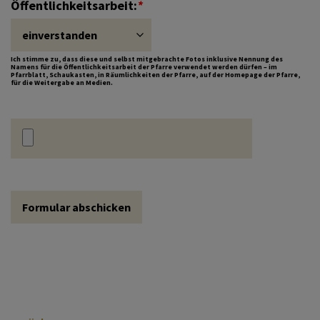
Öffentlichkeitsarbeit:
*
Ich stimme zu, dass diese und selbst mitgebrachte Fotos inklusive Nennung des
Namens für die Öffentlichkeitsarbeit der Pfarre verwendet werden dürfen – im
Pfarrblatt, Schaukasten, in Räumlichkeiten der Pfarre, auf der Homepage der Pfarre,
für die Weitergabe an Medien.