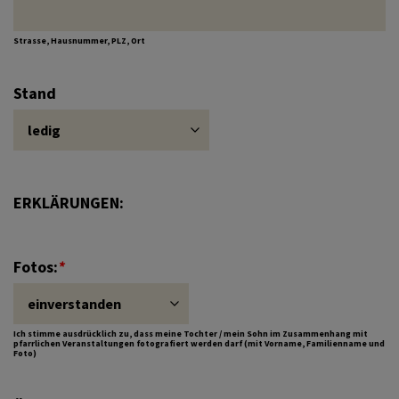
Strasse, Hausnummer, PLZ, Ort
Stand
ERKLÄRUNGEN:
Fotos:
*
Ich stimme ausdrücklich zu, dass meine Tochter / mein Sohn im Zusammenhang mit
pfarrlichen Veranstaltungen fotografiert werden darf (mit Vorname, Familienname und
Foto)