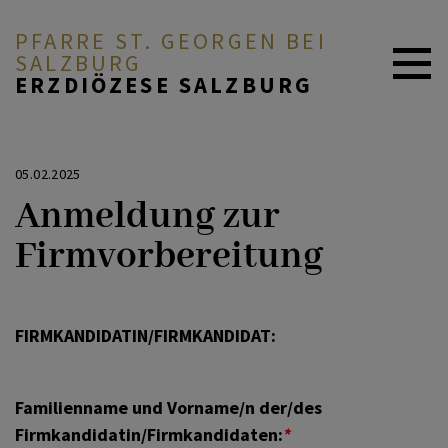
PFARRE ST. GEORGEN BEI
SALZBURG
ERZDIÖZESE SALZBURG
ZURÜCK
BEGEGNEN
05.02.2025
Anmeldung zur
Taufanmeldung
FEIERN
Firmvorbereitung
Messstipendium
ENGAGIEREN
FIRMKANDIDATIN/FIRMKANDIDAT:
Firmanmeldung
E-SEKRETARIAT
Familienname und Vorname/n der/des
Firmkandidatin/Firmkandidaten:
*