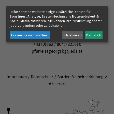
Pfarre St. Georgen bei Salzburg
Hallo! Könnten wir bitte einige zusätzliche Dienste für
Sonstiges, Analyse, Systemtechnische Notwendigkeit &
Social Media
aktivieren? Sie können Ihre Zustimmung später
Pfarrhofstraße 1
jederzeit ändern oder zurückziehen.
5113 St. Georgen bei Salzburg
Lassen Sie mich wählen
...
Ich lehne ab
Das ist ok
+43 (0)662 / 8047-821610
pfarre.stgeorgsbg@eds.at
Impressum
Datenschutz
Barrierefreiheitserklärung ↗
Anmelden